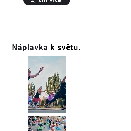
Zjistit více
Náplavka
k světu.