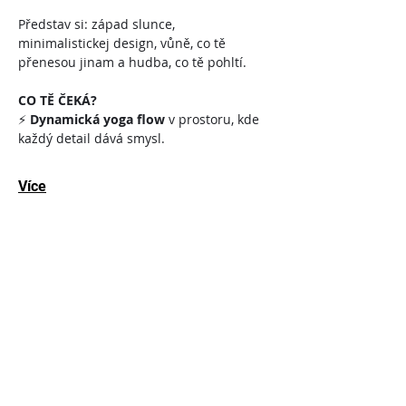
Představ si: západ slunce, 
minimalistickej design, vůně, co tě 
přenesou jinam a hudba, co tě pohltí.
CO TĚ ČEKÁ?
⚡ 
Dynamická yoga flow
 v prostoru, kde 
každý detail dává smysl.
Více
Vstupenky
Vyprodáno
Typ vstupenky
Full ticket
Cena