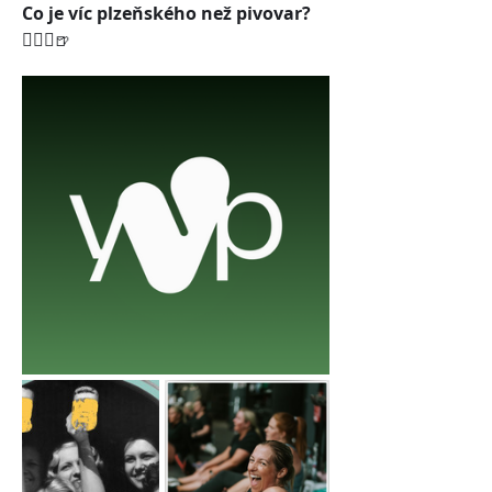
Co je víc plzeňského než pivovar? 
🙋🏼‍♀️
🍺