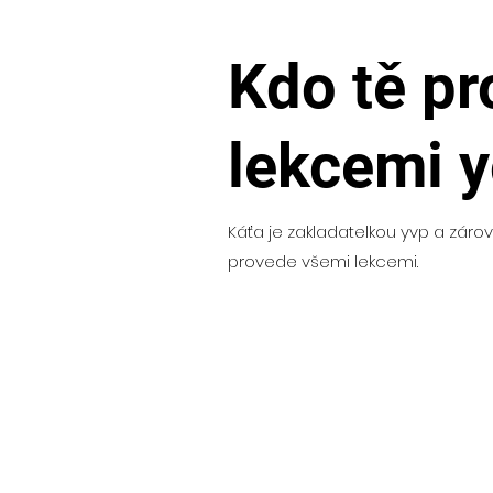
Kdo tě p
lekcemi 
Káťa je zakladatelkou yvp a zárove
provede všemi lekcemi.