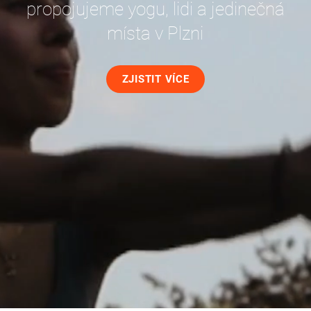
propojujeme yogu, lidi a jedinečná
místa v Plzni
ZJISTIT VÍCE