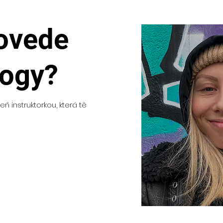
rovede
yogy?
ň instruktorkou, která tě