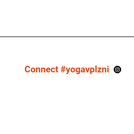
Connect #yogavplzni
© 2026 YOGAVPLZNI. Designed by
Kateřina Motisová.